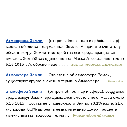
Атмосфера Земли
— (от греч. atmos ‒ пар и sphaira ‒ шар),
газовая оболочка, окружающая Землю. А. принято считать ту
область вокруг Земли, в которой газовая среда вращается
вместе с Землёй как единое целое. Масса А. составляет около
5,15 1015 т. А. обеспечивает… …
Большая советская энциклопедия
Атмосфера Земли
— Это статья об атмосфере Земли,
существуют другие значения термина Атмосфера …
Википедия
атмосфера Земли
— (от греч. atmós пар и сфера), воздушная
среда вокруг Земли, вращающаяся вместе с нею; масса около
5,15·1015 т. Состав её у поверхности Земли: 78,1% азота, 21%
кислорода, 0,9% аргона, в незначительных долях процента
углекислый газ, водород, гелий …
Энциклопедический словарь