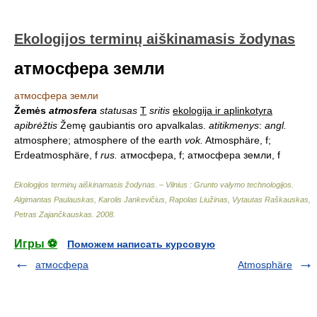
Ekologijos terminų aiškinamasis žodynas
атмосфера земли
атмосфера земли
Žemės
atmosfera
statusas
T
sritis
ekologija ir aplinkotyra
apibrėžtis
Žemę gaubiantis oro apvalkalas.
atitikmenys
:
angl.
atmosphere; atmosphere of the earth
vok.
Atmosphäre, f;
Erdeatmosphäre, f
rus.
атмосфера, f; атмосфера земли, f
Ekologijos terminų aiškinamasis žodynas. – Vilnius : Grunto valymo technologijos
.
Algimantas Paulauskas, Karolis Jankevičius, Rapolas Liužinas, Vytautas Raškauskas,
Petras Zajančkauskas
.
2008
.
Игры ⚽
Поможем написать курсовую
атмосфера
Atmosphäre