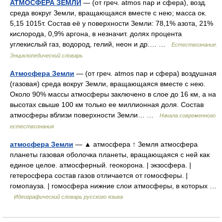
АТМОСФЕРА ЗЕМЛИ
— (от греч. atmоs пар и сфера), возд.
среда вокруг Земли, вращающаяся вместе с нею; масса ок.
5,15 1015т. Состав её у поверхности Земли: 78,1% азота, 21%
кислорода, 0,9% аргона, в незначит. долях процента
углекислый газ, водород, гелий, неон и др.… …
Естествознание.
Энциклопедический словарь
Атмосфера Земли
— (от греч. atmos пар и сфера) воздушная
(газовая) среда вокруг Земли, вращающаяся вместе с нею.
Около 90% массы атмосферы заключено в слое до 16 км, а на
высотах свыше 100 км только ее миллионная доля. Состав
атмосферы вблизи поверхности Земли… …
Начала современного
естествознания
атмосфера Земли
— ▲ атмосфера ↑ Земля атмосфера
планеты газовая оболочка планеты, вращающаяся с ней как
единое целое. атмосферный. геокорона. | экзосфера. |
гетеросфера состав газов отличается от гомосферы. |
гомопауза. | гомосфера нижние слои атмосферы, в которых …
Идеографический словарь русского языка